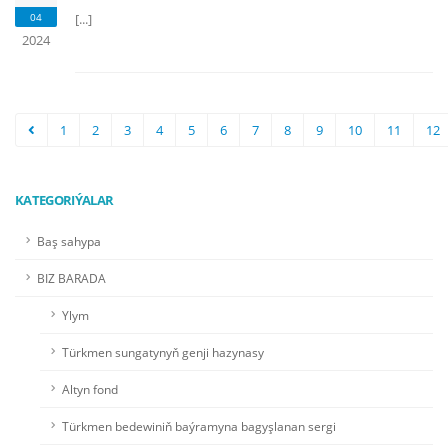
04
[...]
2024
1
2
3
4
5
6
7
8
9
10
11
12
KATEGORIÝALAR
Baş sahypa
BIZ BARADA
Ylym
Türkmen sungatynyň genji hazynasy
Altyn fond
Türkmen bedewiniň baýramyna bagyşlanan sergi