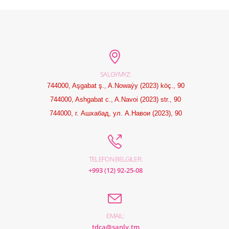
SALGYMYZ:
744000, Aşgabat ş., A.Nowaýy (2023) köç., 90
744000, Ashgabat c., A.Navoi (2023) str., 90
744000, г. Ашхабад, ул. А.Навои (2023), 90
TELEFON BELGILER:
+993 (12) 92-25-08
EMAIL:
tdca@sanly.tm