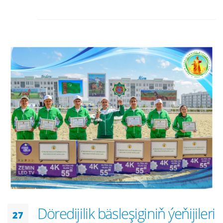
Döredijilik bäsleşiginiň ýeňijileri
27