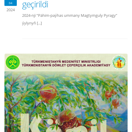
geçirildi
04
2024
2024-nji “Pähim-paýhas ummany Magtymguly Pyragy”
ýylynyň [...]