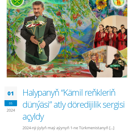
Halypanyň “Kämil reňkleriň
01
dünýäsi” atly döredijilik sergisi
05
2024
açyldy
2024-nji ýylyň maý aýynyň 1-ne Türkmenistanyň [...]