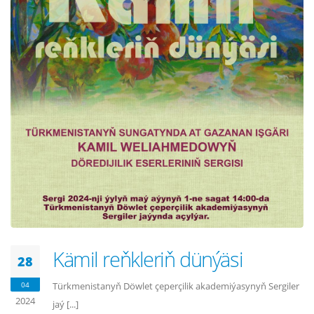
Kämil reňkleriň dünýäsi
28
04
Türkmenistanyň Döwlet çeperçilik akademiýasynyň Sergiler
2024
jaý [...]