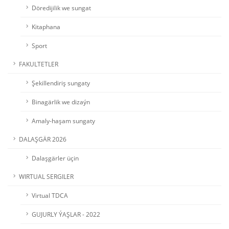
Döredijilik we sungat
Kitaphana
Sport
FAKULTETLER
Şekillendiriş sungaty
Binagärlik we dizaýn
Amaly-haşam sungaty
DALAŞGÄR 2026
Dalaşgärler üçin
WIRTUAL SERGILER
Virtual TDCA
GUJURLY ÝAŞLAR - 2022