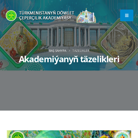
BAŞ SAHYPA
TÄZELIKLER
Akademiýanyň täzelikleri