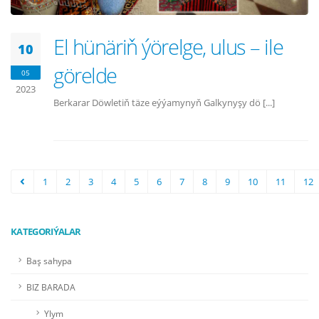
El hünäriň ýörelge, ulus – ile
10
görelde
05
2023
Berkarar Döwletiň täze eýýamynyň Galkynyşy dö [...]
1
2
3
4
5
6
7
8
9
10
11
12
KATEGORIÝALAR
Baş sahypa
BIZ BARADA
Ylym