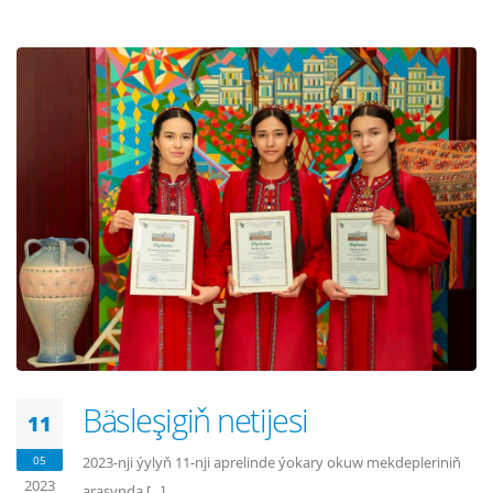
Bäsleşigiň netijesi
11
05
2023-nji ýylyň 11-nji aprelinde ýokary okuw mekdepleriniň
2023
arasynda [...]