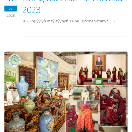
2023
05
2023
2023-nji ýylyň maý aýynyň 11-ne Türkmenistanyň [...]