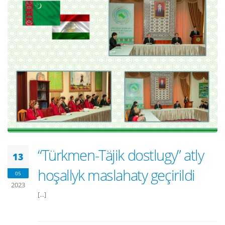
“Türkmen-Täjik dostlugy” atly
13
hoşallyk maslahaty geçirildi
05
2023
[...]