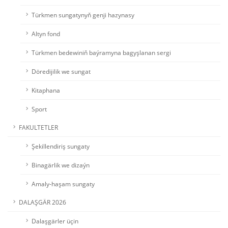
Türkmen sungatynyň genji hazynasy
Altyn fond
Türkmen bedewiniň baýramyna bagyşlanan sergi
Döredijilik we sungat
Kitaphana
Sport
FAKULTETLER
Şekillendiriş sungaty
Binagärlik we dizaýn
Amaly-haşam sungaty
DALAŞGÄR 2026
Dalaşgärler üçin