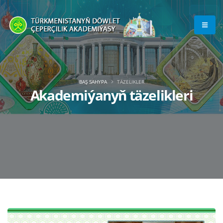
BAŞ SAHYPA
TÄZELIKLER
Akademiýanyň täzelikleri