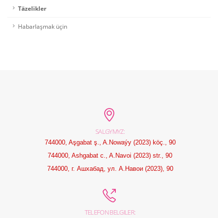
Täzelikler
Habarlaşmak üçin
SALGYMYZ:
744000, Aşgabat ş., A.Nowaýy (2023) köç., 90
744000, Ashgabat c., A.Navoi (2023) str., 90
744000, г. Ашхабад, ул. А.Навои (2023), 90
TELEFON BELGILER: