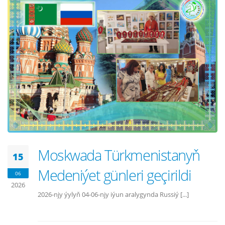
Moskwada Türkmenistanyň
15
Medeniýet günleri geçirildi
06
2026
2026-njy ýylyň 04-06-njy iýun aralygynda Russiý [...]