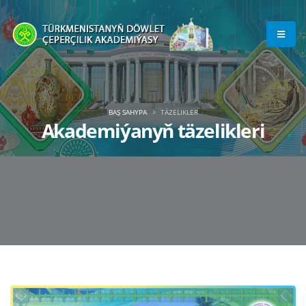
BAŞ SAHYPA
TÄZELIKLER
Akademiýanyň täzelikleri