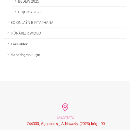
BEDEW 2025
GUJURLY 2025
3D ONLAÝN E-KITAPHANA
HÜNÄRLER WIDEO
Täzelikler
Habarlaşmak üçin
SALGYMYZ:
744000, Aşgabat ş., A.Nowaýy (2023) köç., 90