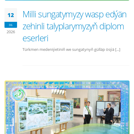
Milli sungatymyzy wasp edýän
12
zehinli talyplarymyzyň diplom
06
2026
eserleri
Türkmen medeniýetiniň we sungatynyň gülläp ösýä [...]