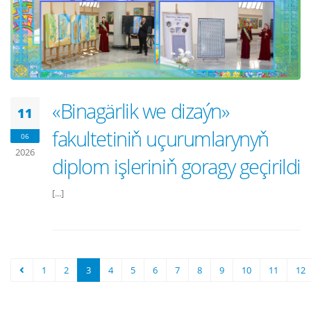
«Binagärlik we dizaýn»
11
fakultetiniň uçurumlarynyň
06
2026
diplom işleriniň goragy geçirildi
[...]
1
2
3
4
5
6
7
8
9
10
11
12