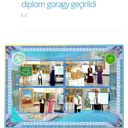
diplom goragy geçirildi
[...]