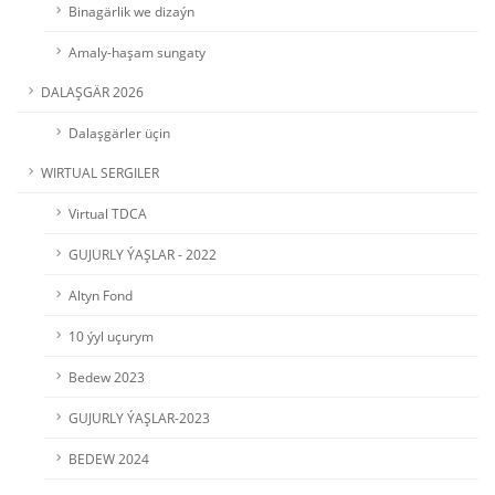
Binagärlik we dizaýn
Amaly-haşam sungaty
DALAŞGÄR 2026
Dalaşgärler üçin
WIRTUAL SERGILER
Virtual TDCA
GUJURLY ÝAŞLAR - 2022
Altyn Fond
10 ýyl uçurym
Bedew 2023
GUJURLY ÝAŞLAR-2023
BEDEW 2024