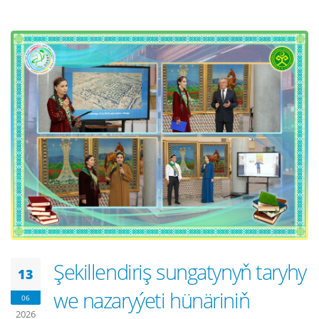
Şekillendiriş sungatynyň taryhy
13
we nazaryýeti hünäriniň
06
2026