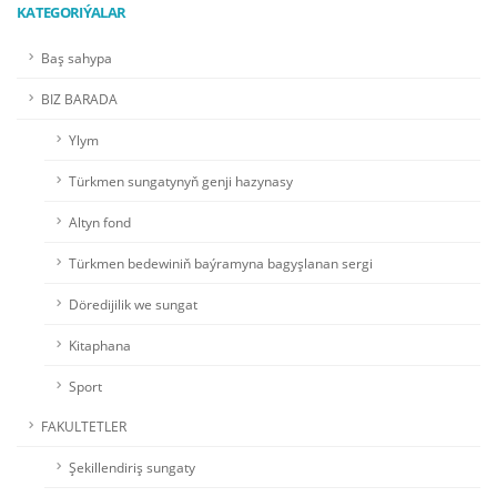
KATEGORIÝALAR
Baş sahypa
BIZ BARADA
Ylym
Türkmen sungatynyň genji hazynasy
Altyn fond
Türkmen bedewiniň baýramyna bagyşlanan sergi
Döredijilik we sungat
Kitaphana
Sport
FAKULTETLER
Şekillendiriş sungaty