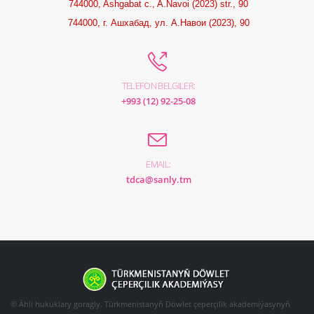
744000, Ashgabat c., A.Navoi (2023) str., 90
744000, г. Ашхабад, ул. А.Навои (2023), 90
TELEFON BELGILER:
+993 (12) 92-25-08
EMAIL:
tdca@sanly.tm
© Ähli hukuklary goragly. Türkmenistanyň Döwlet çeperçilik akademiýasynyň