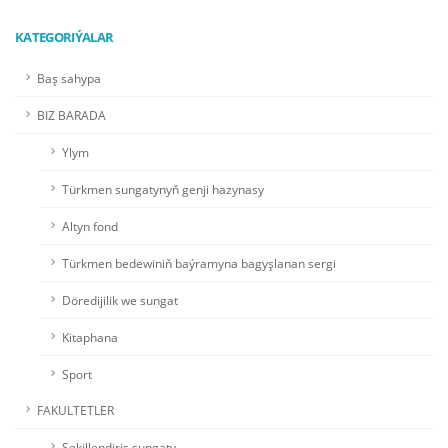
KATEGORIÝALAR
Baş sahypa
BIZ BARADA
Ylym
Türkmen sungatynyň genji hazynasy
Altyn fond
Türkmen bedewiniň baýramyna bagyşlanan sergi
Döredijilik we sungat
Kitaphana
Sport
FAKULTETLER
Şekillendiriş sungaty