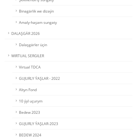
Binagärlik we dizaýn
Amaly-haşam sungaty
DALAŞGÄR 2026
Dalaşgärler üçin
WIRTUAL SERGILER
Virtual TDCA
GUJURLY ÝAŞLAR - 2022
Altyn Fond
10 ýyl uçurym
Bedew 2023
GUJURLY ÝAŞLAR-2023
BEDEW 2024