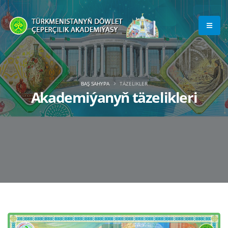
BAŞ SAHYPA
TÄZELIKLER
Akademiýanyň täzelikleri