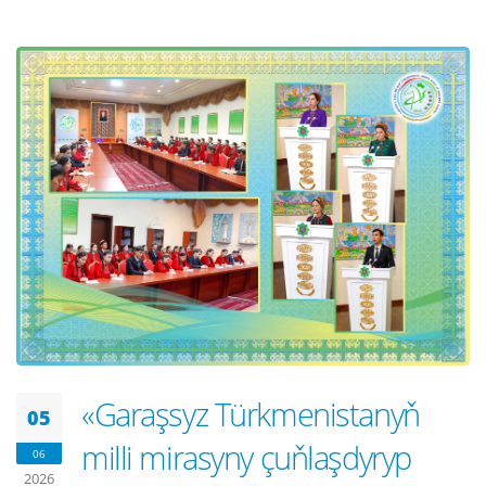
«Garaşsyz Türkmenistanyň
05
milli mirasyny çuňlaşdyryp
06
2026