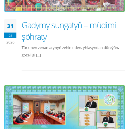
Gadymy sungatyň – müdimi
31
şöhraty
05
2026
Türkmen zenanlarynyň zehininden, yhlasyndan döreýän,
gözelligi [...]