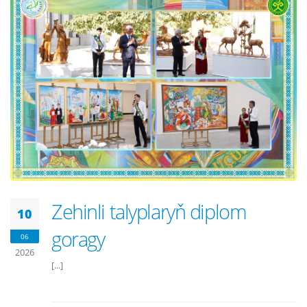
Zehinli talyplaryň diplom
10
goragy
06
2026
[...]