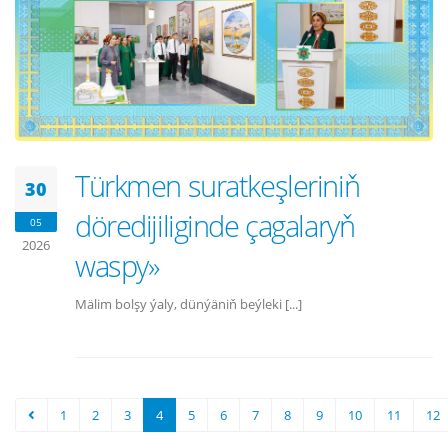
Türkmen suratkeşleriniň
30
döredijiliginde çagalaryň
05
2026
waspy»
Mälim bolşy ýaly, dünýäniň beýleki [...]
1
2
3
4
5
6
7
8
9
10
11
12