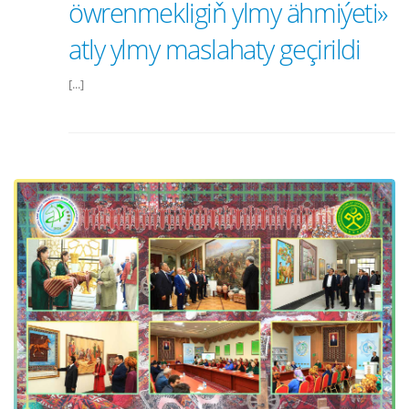
öwrenmekligiň ylmy ähmiýeti»
atly ylmy maslahaty geçirildi
[...]