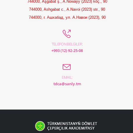
744000, Aşgabat ş., A.Nowaýy (2023) köç., 90
744000, Ashgabat c., A.Navoi (2023) str., 90
744000, г. Ашхабад, ул. А.Навои (2023), 90
TELEFON BELGILER:
+993 (12) 92-25-08
EMAIL:
tdca@sanly.tm