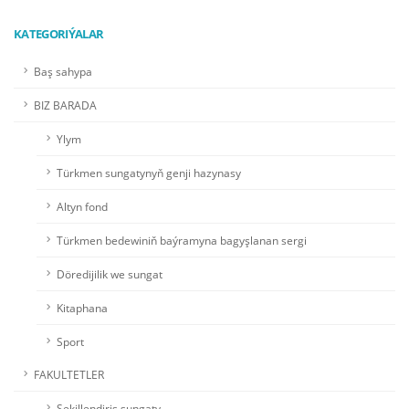
KATEGORIÝALAR
Baş sahypa
BIZ BARADA
Ylym
Türkmen sungatynyň genji hazynasy
Altyn fond
Türkmen bedewiniň baýramyna bagyşlanan sergi
Döredijilik we sungat
Kitaphana
Sport
FAKULTETLER
Şekillendiriş sungaty