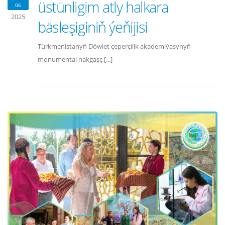
üstünligim atly halkara
06
2025
bäsleşiginiň ýeňijisi
Türkmenistanyň Döwlet çeperçilik akademiýasynyň
monumental nakgaşç [...]