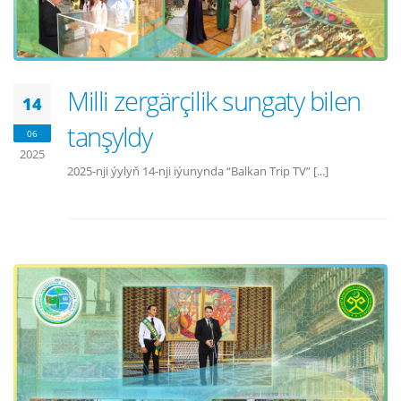
Milli zergärçilik sungaty bilen
14
tanşyldy
06
2025
2025-nji ýylyň 14-nji iýunynda “Balkan Trip TV” [...]