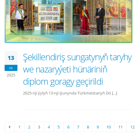
Şekillendiriş sungatynyň taryhy
13
we nazaryýeti hünäriniň
06
2025
diplom goragy geçirildi
2025-nji ýylyň 13-nji iýunynda Türkmeistanyň Dö [...]
1
2
3
4
5
6
7
8
9
10
11
12