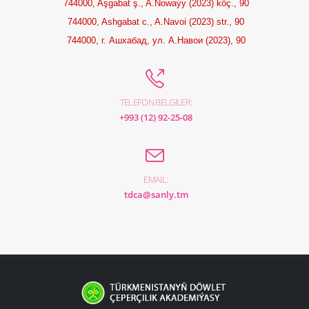
744000, Aşgabat ş., A.Nowaýy (2023) köç., 90
744000, Ashgabat c., A.Navoi (2023) str., 90
744000, г. Ашхабад, ул. А.Навои (2023), 90
TELEFON BELGILER:
+993 (12) 92-25-08
EMAIL:
tdca@sanly.tm