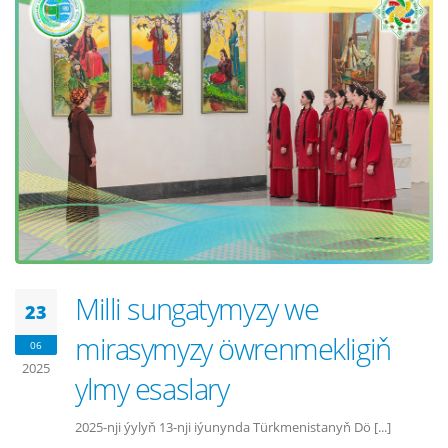
Milli sungatymyzy we
23
mirasymyzy öwrenmekligiň
06
2025
ylmy esaslary
2025-nji ýylyň 13-nji iýunynda Türkmenistanyň Dö [...]