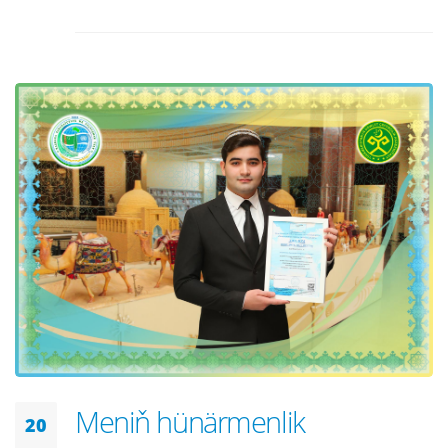
Meniň hünärmenlik
20