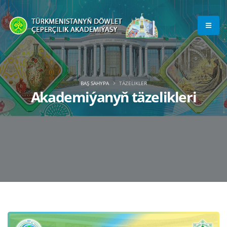
BAŞ SAHYPA
TÄZELIKLER
Akademiýanyň täzelikleri