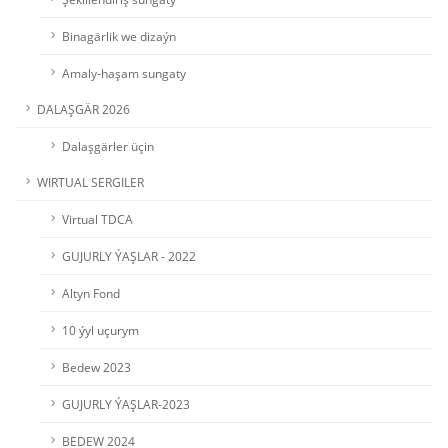
Binagärlik we dizaýn
Amaly-haşam sungaty
DALAŞGÄR 2026
Dalaşgärler üçin
WIRTUAL SERGILER
Virtual TDCA
GUJURLY ÝAŞLAR - 2022
Altyn Fond
10 ýyl uçurym
Bedew 2023
GUJURLY ÝAŞLAR-2023
BEDEW 2024