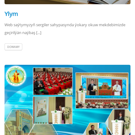
Ylym
Web saýtymyzyň sergiler sahypasynda ýokary okuw mekdebimizde
geçirilýän naýbaş [...]
DOWAMY