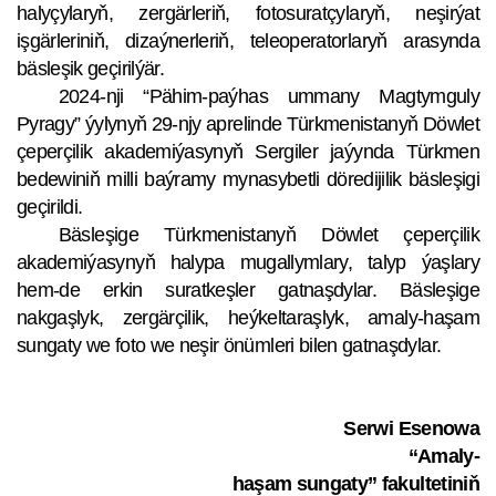
halyçylaryň, zergärleriň, fotosuratçylaryň, neşirýat
işgärleriniň, dizaýnerleriň, teleoperatorlaryň arasynda
bäsleşik geçirilýär.
2024-nji “Pähim-paýhas ummany Magtymguly
Pyragy” ýylynyň 29-njy aprelinde Türkmenistanyň Döwlet
çeperçilik akademiýasynyň Sergiler jaýynda Türkmen
bedewiniň milli baýramy mynasybetli döredijilik bäsleşigi
geçirildi.
Bäsleşige Türkmenistanyň Döwlet çeperçilik
akademiýasynyň halypa mugallymlary, talyp ýaşlary
hem-de erkin suratkeşler gatnaşdylar. Bäsleşige
nakgaşlyk, zergärçilik, heýkeltaraşlyk, amaly-haşam
sungaty we foto we neşir önümleri bilen gatnaşdylar.
Serwi Esenowa
“Amaly-
haşam sungaty” fakultetiniň