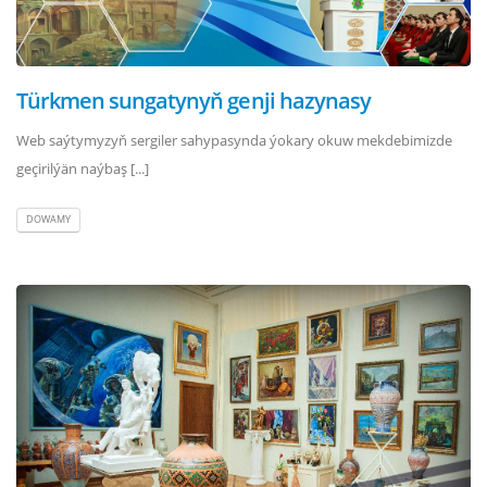
Türkmen sungatynyň genji hazynasy
Web saýtymyzyň sergiler sahypasynda ýokary okuw mekdebimizde
geçirilýän naýbaş [...]
DOWAMY