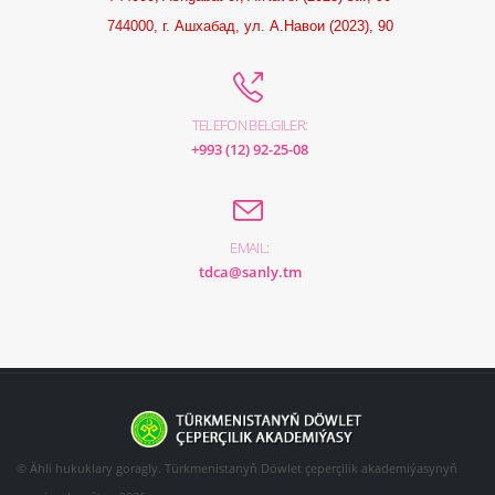
744000, г. Ашхабад, ул. А.Навои (2023), 90
TELEFON BELGILER:
+993 (12) 92-25-08
EMAIL:
tdca@sanly.tm
© Ähli hukuklary goragly. Türkmenistanyň Döwlet çeperçilik akademiýasynyň