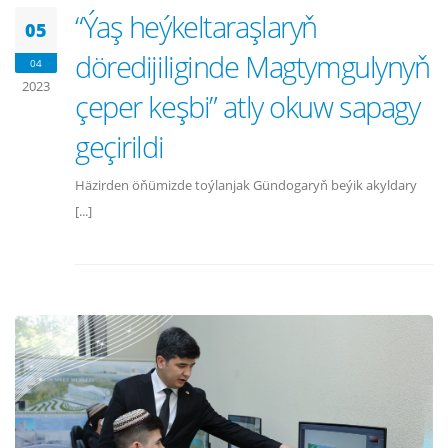
“Ýaş heýkeltaraşlaryň
05
döredijiliginde Magtymgulynyň
04
2023
çeper keşbi” atly okuw sapagy
geçirildi
Häzirden öňümizde toýlanjak Gündogaryň beýik akyldary
[...]