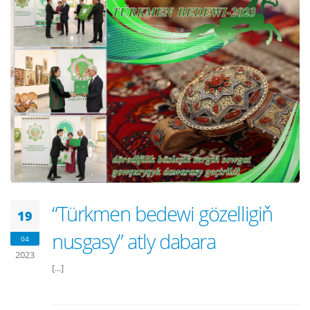
“Türkmen bedewi gözelligiň
19
nusgasy” atly dabara
04
2023
[...]