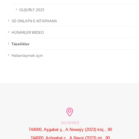
GUJURLY 2025
3D ONLAÝN E-KITAPHANA
HÜNÄRLER WIDEO
Täzelikler
Habarlaşmak üçin
SALGYMYZ:
744000, Aşgabat ş., A.Nowaýy (2023) köç., 90
744000, Ashgabat c., A.Navoi (2023) str., 90