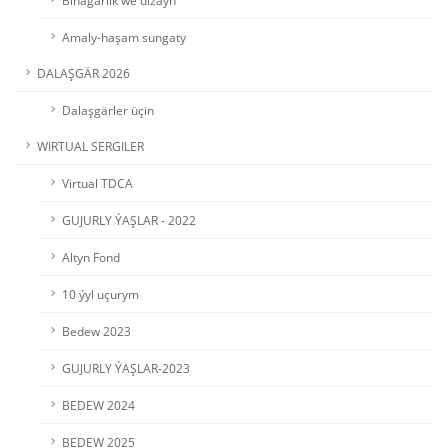
Binagärlik we dizaýn
Amaly-haşam sungaty
DALAŞGÄR 2026
Dalaşgärler üçin
WIRTUAL SERGILER
Virtual TDCA
GUJURLY ÝAŞLAR - 2022
Altyn Fond
10 ýyl uçurym
Bedew 2023
GUJURLY ÝAŞLAR-2023
BEDEW 2024
BEDEW 2025