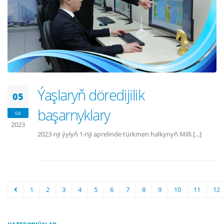
Ýaşlaryň döredijilik
05
başarnyklary
04
2023
2023-nji ýylyň 1-nji aprelinde türkmen halkynyň Milli [...]
1
2
3
4
5
6
7
8
9
10
11
12