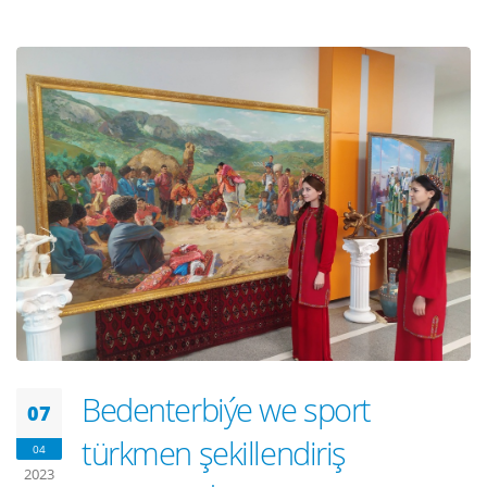
Bedenterbiýe we sport
07
türkmen şekillendiriş
04
2023