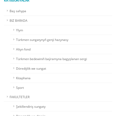
KATEGORIÝALAR
Baş sahypa
BIZ BARADA
Ylym
Türkmen sungatynyň genji hazynasy
Altyn fond
Türkmen bedewiniň baýramyna bagyşlanan sergi
Döredijilik we sungat
Kitaphana
Sport
FAKULTETLER
Şekillendiriş sungaty