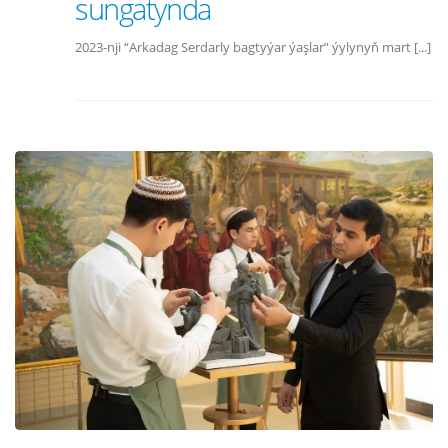
sungatynda
2023-nji “Arkadag Serdarly bagtyýar ýaşlar” ýylynyň mart [...]