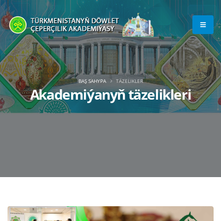
BAŞ SAHYPA
TÄZELIKLER
Akademiýanyň täzelikleri