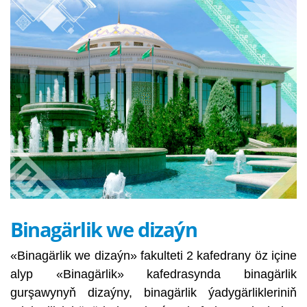
Binagärlik we dizaýn
«Binagärlik we dizaýn» fakulteti 2 kafedrany öz içine
alyp «Binagärlik» kafedrasynda binagärlik
gurşawynyň dizaýny, binagärlik ýadygärlikleriniň