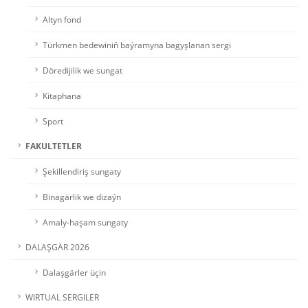
Altyn fond
Türkmen bedewiniň baýramyna bagyşlanan sergi
Döredijilik we sungat
Kitaphana
Sport
FAKULTETLER
Şekillendiriş sungaty
Binagärlik we dizaýn
Amaly-haşam sungaty
DALAŞGÄR 2026
Dalaşgärler üçin
WIRTUAL SERGILER