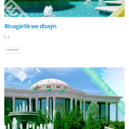
Binagärlik we dizaýn
[...]
DOWAMY