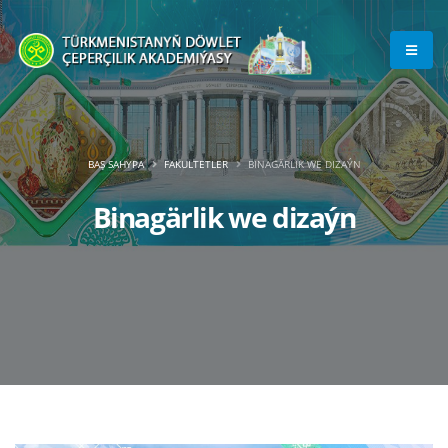
BAŞ SAHYPA
FAKULTETLER
BINAGÄRLIK WE DIZAÝN
Binagärlik we dizaýn