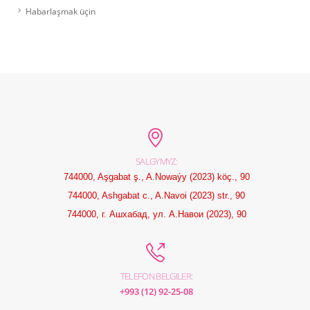
Habarlaşmak üçin
SALGYMYZ:
744000, Aşgabat ş., A.Nowaýy (2023) köç., 90
744000, Ashgabat c., A.Navoi (2023) str., 90
744000, г. Ашхабад, ул. А.Навои (2023), 90
TELEFON BELGILER:
+993 (12) 92-25-08