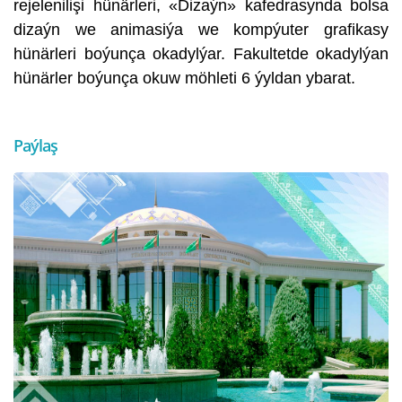
rejelenilişi hünärleri, «Dizaýn» kafedrasynda bolsa
dizaýn we animasiýa we kompýuter grafikasy
hünärleri boýunça okadylýar.
Fakultetde okadylýan
hünärler boýunça okuw möhleti 6 ýyldan ybarat.
Paýlaş