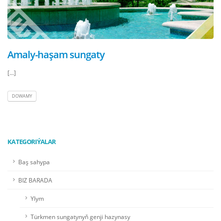
Amaly-haşam sungaty
[...]
DOWAMY
KATEGORIÝALAR
Baş sahypa
BIZ BARADA
Ylym
Türkmen sungatynyň genji hazynasy