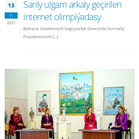
Sanly ulgam arkaly geçirilen
13
internet olimpiýadasy
11
2021
Berkarar döwletimiziň bagtyýarlyk döwründe hormatly
Prezidentimiziň [...]