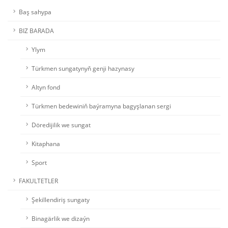
Baş sahypa
BIZ BARADA
Ylym
Türkmen sungatynyň genji hazynasy
Altyn fond
Türkmen bedewiniň baýramyna bagyşlanan sergi
Döredijilik we sungat
Kitaphana
Sport
FAKULTETLER
Şekillendiriş sungaty
Binagärlik we dizaýn