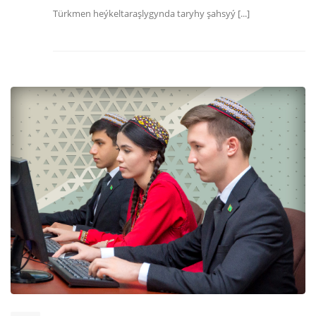
Türkmen heýkeltaraşlygynda ­tar­y­hy şah­sy­ý [...]