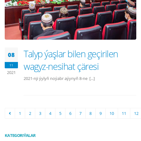
Talyp ýaşlar bilen geçirilen
08
wagyz-nesihat çäresi
11
2021
2021-nji ýylyň noýabr aýynyň 8-ne [...]
1
2
3
4
5
6
7
8
9
10
11
12
KATEGORIÝALAR