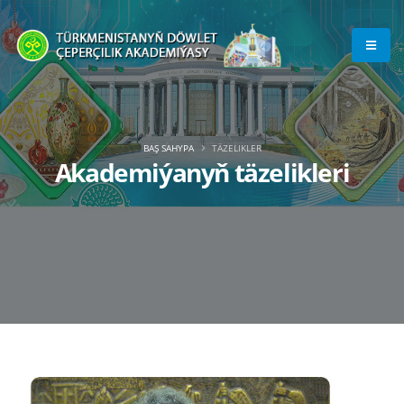
BAŞ SAHYPA
TÄZELIKLER
Akademiýanyň täzelikleri