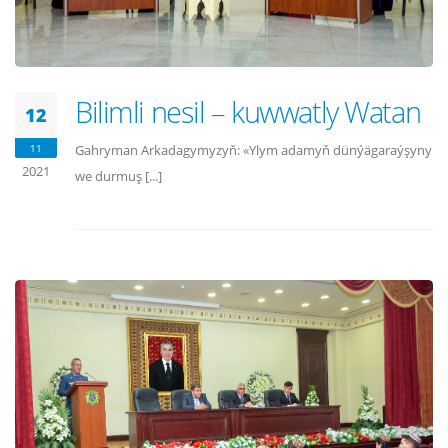
Bilimli nesil – kuwwatly Watan
12
11
Gahryman Arkadagymyzyň: «Ylym adamyň dünýägaraýşyny
2021
we durmuş [...]