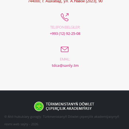
744000, г. Ашхабад, ул. А.Навои (2023), 90
TELEFON BELGILER:
+993 (12) 92-25-08
EMAIL:
tdca@sanly.tm
© Ähli hukuklary goragly. Türkmenistanyň Döwlet çeperçilik akademiýasynyň
resmi web saýty - 2026.