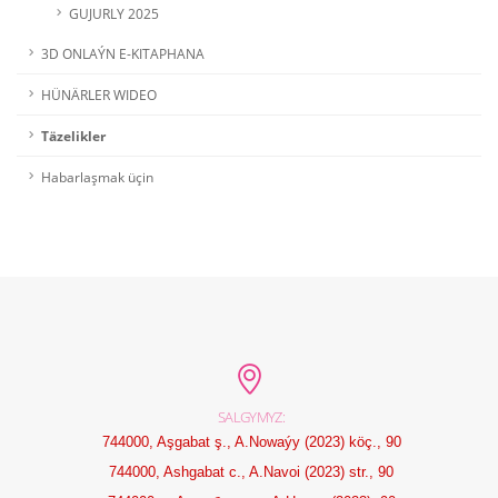
GUJURLY 2025
3D ONLAÝN E-KITAPHANA
HÜNÄRLER WIDEO
Täzelikler
Habarlaşmak üçin
SALGYMYZ:
744000, Aşgabat ş., A.Nowaýy (2023) köç., 90
744000, Ashgabat c., A.Navoi (2023) str., 90