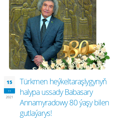
Türkmen heýkeltaraşlygynyň
15
halypa ussady Babasary
11
2021
Annamyradowy 80 ýaşy bilen
gutlaýarys!