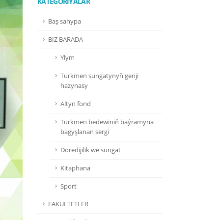
KATEGORIÝALAR
Baş sahypa
BIZ BARADA
Ylym
Türkmen sungatynyň genji
hazynasy
Altyn fond
Türkmen bedewiniň baýramyna
bagyşlanan sergi
Döredijilik we sungat
Kitaphana
Sport
FAKULTETLER