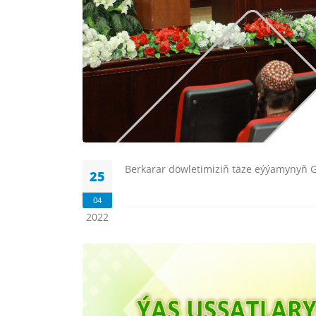
Berkarar döwletimiziň täze eýýamynyň Ga
25
04
2022