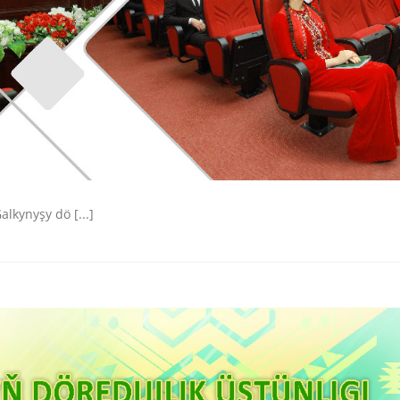
lkynyşy dö [...]