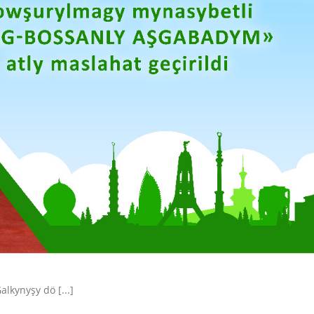
lkynyşy dö [...]