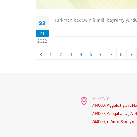
Türkmen bedewiniň milli baýramy ýurdum
23
04
2022
1
2
3
4
5
6
7
8
9
SALGYMYZ:
744000, Aşgabat ş., A.No
744000, Ashgabat c., A.Na
744000, г. Ашхабад, ул. 