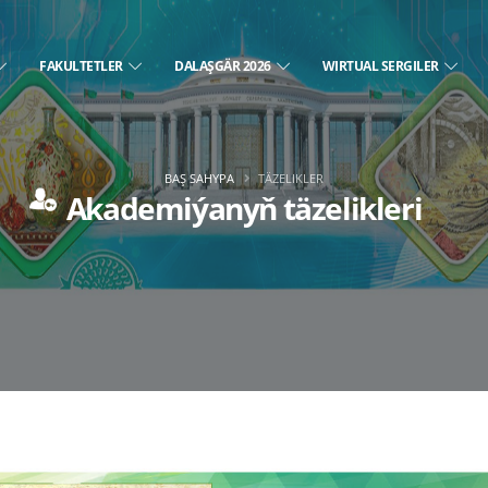
FAKULTETLER
DALAŞGÄR 2026
WIRTUAL SERGILER
BAŞ SAHYPA
TÄZELIKLER
Akademiýanyň täzelikleri