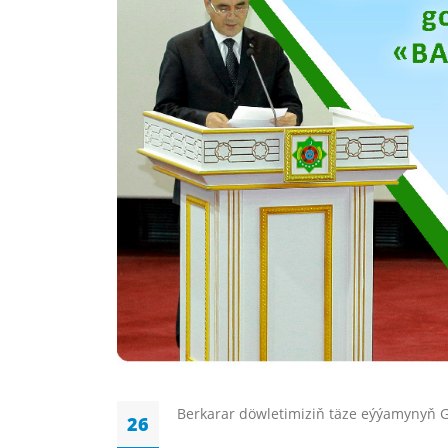
Berkarar döwletimiziň täze eýýamynyň Ga
26