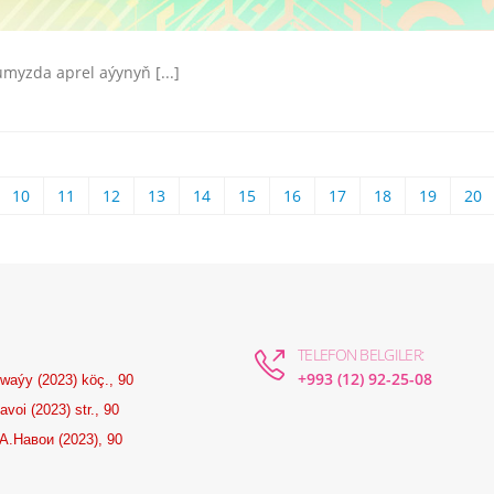
yzda aprel aýynyň [...]
10
11
12
13
14
15
16
17
18
19
20
TELEFON BELGILER:
+993 (12) 92-25-08
waýy (2023) köç., 90
voi (2023) str., 90
А.Навои (2023), 90