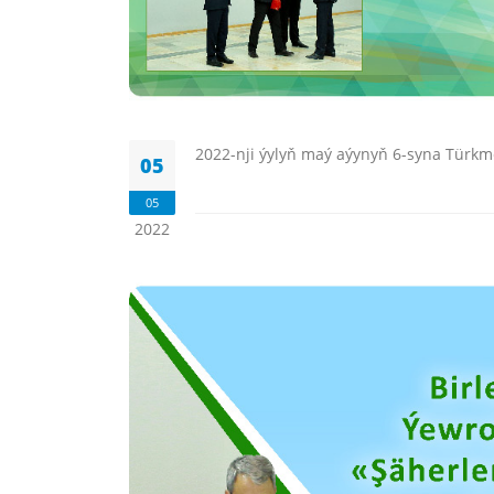
2022-nji ýylyň maý aýynyň 6-syna Türkme
05
05
2022