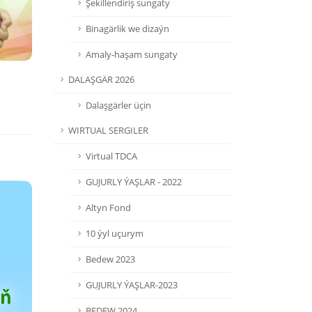
Şekillendiriş sungaty
Binagärlik we dizaýn
Amaly-haşam sungaty
DALAŞGÄR 2026
Dalaşgärler üçin
WIRTUAL SERGILER
Virtual TDCA
GUJURLY ÝAŞLAR - 2022
Altyn Fond
10 ýyl uçurym
Bedew 2023
GUJURLY ÝAŞLAR-2023
BEDEW 2024