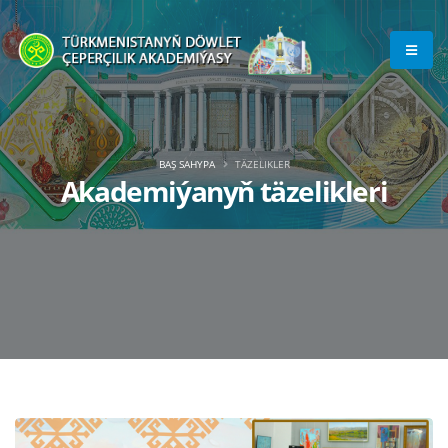
BAŞ SAHYPA
TÄZELIKLER
Akademiýanyň täzelikleri