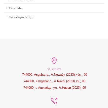
Täzelikler
Habarlaşmak üçin
SALGYMYZ:
744000, Aşgabat ş., A.Nowaýy (2023) köç., 90
744000, Ashgabat c., A.Navoi (2023) str., 90
744000, г. Ашхабад, ул. А.Навои (2023), 90