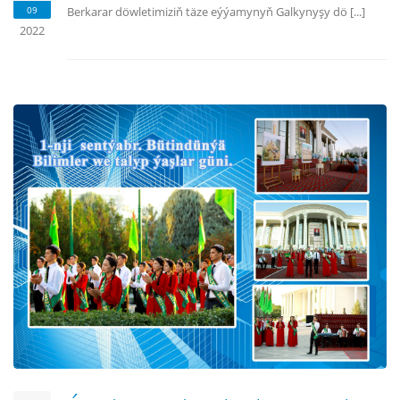
09
Berkarar döwletimiziň täze eýýamynyň Galkynyşy dö [...]
2022