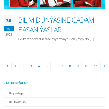
BILIM DÜNÝÄSINE GADAM
30
BASAN ÝAŞLAR
08
2022
Berkarar döwletiň täze eýýamynyň Galkynyşy dö [...]
1
2
3
4
5
6
7
8
9
10
11
12
KATEGORIÝALAR
Baş sahypa
BIZ BARADA