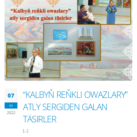
“KALBYŇ REŇKLI OWAZLARY”
07
ATLY SERGIDEN GALAN
09
2022
TÄSIRLER
[...]