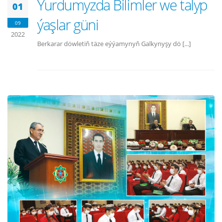
Ýurdumyzda Bilimler we talyp
01
ýaşlar güni
09
2022
Berkarar döwletiň täze eýýamynyň Galkynyşy dö [...]