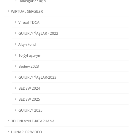
Dalaşgärler üçin
WIRTUAL SERGILER
Virtual TDCA
GUJURLY ÝAŞLAR - 2022
Altyn Fond
10 ýyl uçurym
Bedew 2023
GUJURLY ÝAŞLAR-2023
BEDEW 2024
BEDEW 2025
GUJURLY 2025
3D ONLAÝN E-KITAPHANA
HÜNÄRLER WIDEO