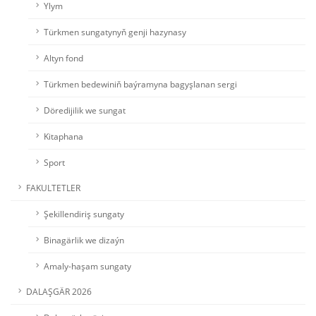
Ylym
Türkmen sungatynyň genji hazynasy
Altyn fond
Türkmen bedewiniň baýramyna bagyşlanan sergi
Döredijilik we sungat
Kitaphana
Sport
FAKULTETLER
Şekillendiriş sungaty
Binagärlik we dizaýn
Amaly-haşam sungaty
DALAŞGÄR 2026