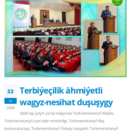
Terbiýeçilik ähmiýetli
22
wagyz-nesihat duşuşygy
05
2026
2026-njy ýylyň 22-nji maýynda Türkmenistanyň Mejlisi,
Türkmenistanyň Içeri işler ministrligi, Türkmenistanyň Baş
prokuraturasy, Türkmenistanyň Ýokary kazyýeti, Türkmenistanyň