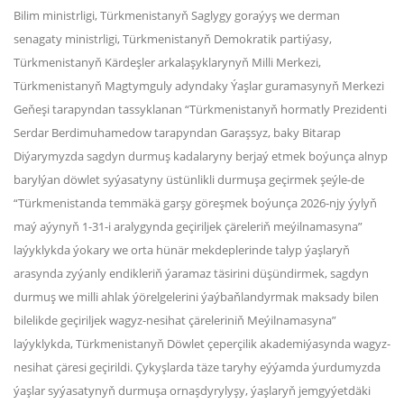
Bilim ministrligi, Türkmenistanyň Saglygy goraýyş we derman
senagaty ministrligi, Türkmenistanyň Demokratik partiýasy,
Türkmenistanyň Kärdeşler arkalaşyklarynyň Milli Merkezi,
Türkmenistanyň Magtymguly adyndaky Ýaşlar guramasynyň Merkezi
Geňeşi tarapyndan tassyklanan “Türkmenistanyň hormatly Prezidenti
Serdar Berdimuhamedow tarapyndan Garaşsyz, baky Bitarap
Diýarymyzda sagdyn durmuş kadalaryny berjaý etmek boýunça alnyp
barylýan döwlet syýasatyny üstünlikli durmuşa geçirmek şeýle-de
“Türkmenistanda temmäkä garşy göreşmek boýunça 2026-njy ýylyň
maý aýynyň 1-31-i aralygynda geçiriljek çäreleriň meýilnamasyna”
laýyklykda ýokary we orta hünär mekdeplerinde talyp ýaşlaryň
arasynda zyýanly endikleriň ýaramaz täsirini düşündirmek, sagdyn
durmuş we milli ahlak ýörelgelerini ýaýbaňlandyrmak maksady bilen
bilelikde geçiriljek wagyz-nesihat çäreleriniň Meýilnamasyna”
laýyklykda, Türkmenistanyň Döwlet çeperçilik akademiýasynda wagyz-
nesihat çäresi geçirildi. Çykyşlarda täze taryhy eýýamda ýurdumyzda
ýaşlar syýasatynyň durmuşa ornaşdyrylyşy, ýaşlaryň jemgyýetdäki