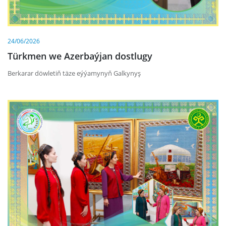
24/06/2026
Türkmen we Azerbaýjan dostlugy
Berkarar döwletiň täze eýýamynyň Galkynyş