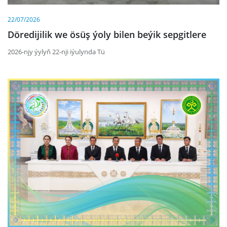
22/07/2026
Döredijilik we ösüş ýoly bilen beýik sepgitlere
2026-njy ýylyň 22-nji iýulynda Tü