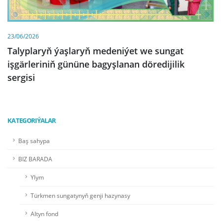
23/06/2026
Talyplaryň ýaşlaryň medeniýet we sungat
işgärleriniň gününe bagyşlanan döredijilik
sergisi
KATEGORIÝALAR
Baş sahypa
BIZ BARADA
Ylym
Türkmen sungatynyň genji hazynasy
Altyn fond