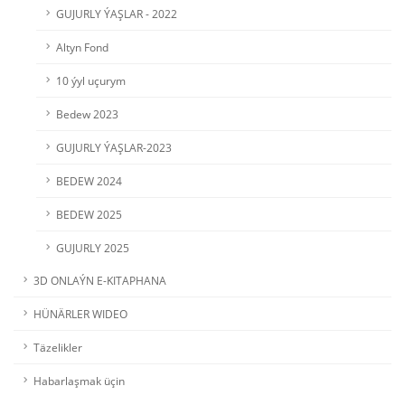
GUJURLY ÝAŞLAR - 2022
Altyn Fond
10 ýyl uçurym
Bedew 2023
GUJURLY ÝAŞLAR-2023
BEDEW 2024
BEDEW 2025
GUJURLY 2025
3D ONLAÝN E-KITAPHANA
HÜNÄRLER WIDEO
Täzelikler
Habarlaşmak üçin