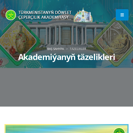
BAŞ SAHYPA
TÄZELIKLER
Akademiýanyň täzelikleri