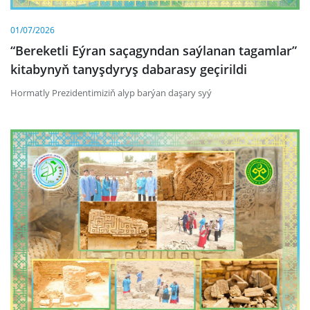
01/07/2026
“Bereketli Eýran saçagyndan saýlanan tagamlar”
kitabynyň tanyşdyryş dabarasy geçirildi
Hormatly Prezidentimiziň alyp barýan daşary syý