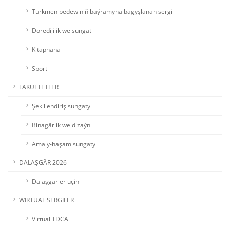
Türkmen bedewiniň baýramyna bagyşlanan sergi
Döredijilik we sungat
Kitaphana
Sport
FAKULTETLER
Şekillendiriş sungaty
Binagärlik we dizaýn
Amaly-haşam sungaty
DALAŞGÄR 2026
Dalaşgärler üçin
WIRTUAL SERGILER
Virtual TDCA