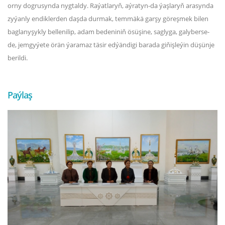
orny dogrusynda nygtaldy. Raýatlaryň, aýratyn-da ýaşlaryň arasynda
zyýanly endiklerden daşda durmak, temmäkä garşy göreşmek bilen
baglanyşykly bellenilip, adam bedeniniň ösüşine, saglyga, galyberse-
de, jemgyýete örän ýaramaz täsir edýändigi barada giňişleýin düşünje
berildi.
Paýlaş