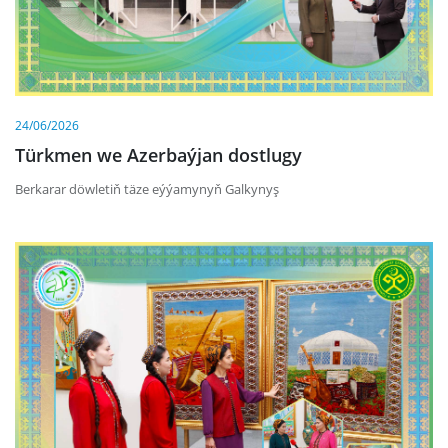
24/06/2026
Türkmen we Azerbaýjan dostlugy
Berkarar döwletiň täze eýýamynyň Galkynyş