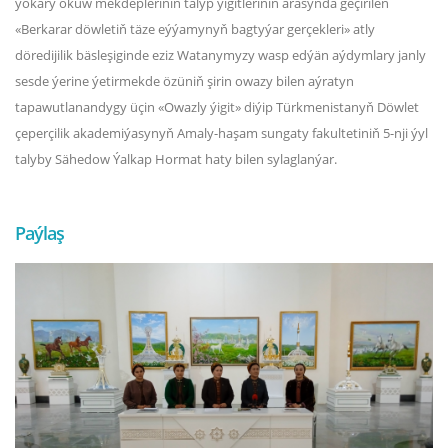
ýokary okuw mekdepleriniň talyp ýigitleriniň arasynda geçirilen
«Berkarar döwletiň täze eýýamynyň bagtyýar gerçekleri» atly
döredijilik bäsleşiginde eziz Watanymyzy wasp edýän aýdymlary janly
sesde ýerine ýetirmekde özüniň şirin owazy bilen aýratyn
tapawutlanandygy üçin «Owazly ýigit» diýip Türkmenistanyň Döwlet
çeperçilik akademiýasynyň Amaly-haşam sungaty fakultetiniň 5-nji ýyl
talyby Sähedow Ýalkap Hormat haty bilen sylaglanýar.
Paýlaş