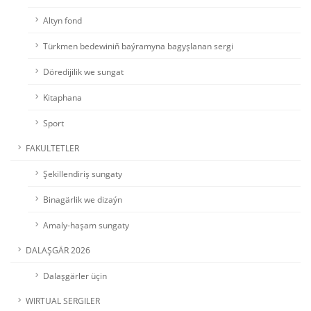
Altyn fond
Türkmen bedewiniň baýramyna bagyşlanan sergi
Döredijilik we sungat
Kitaphana
Sport
FAKULTETLER
Şekillendiriş sungaty
Binagärlik we dizaýn
Amaly-haşam sungaty
DALAŞGÄR 2026
Dalaşgärler üçin
WIRTUAL SERGILER