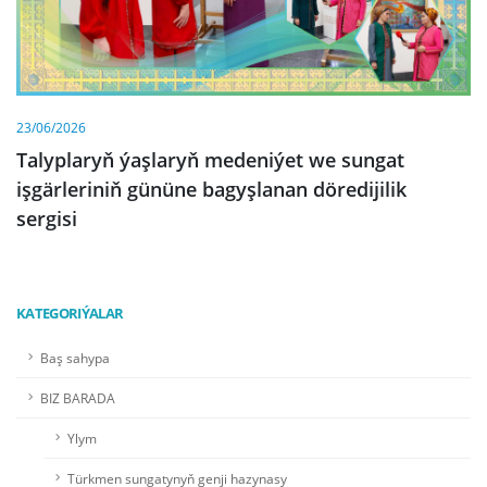
23/06/2026
Talyplaryň ýaşlaryň medeniýet we sungat
işgärleriniň gününe bagyşlanan döredijilik
sergisi
KATEGORIÝALAR
Baş sahypa
BIZ BARADA
Ylym
Türkmen sungatynyň genji hazynasy