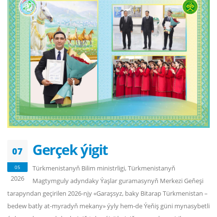
Gerçek ýigit
07
05
Türkmenistanyň Bilim ministrligi, Türkmenistanyň
2026
Magtymguly adyndaky Ýaşlar guramasynyň Merkezi Geňeşi
tarapyndan geçirilen 2026-njy «Garaşsyz, baky Bitarap Türkmenistan –
bedew batly at-myradyň mekany» ýyly hem-de Ýeňiş güni mynasybetli