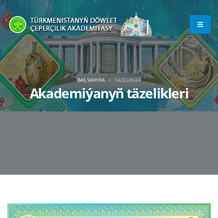
BAŞ SAHYPA
TÄZELIKLER
Akademiýanyň täzelikleri