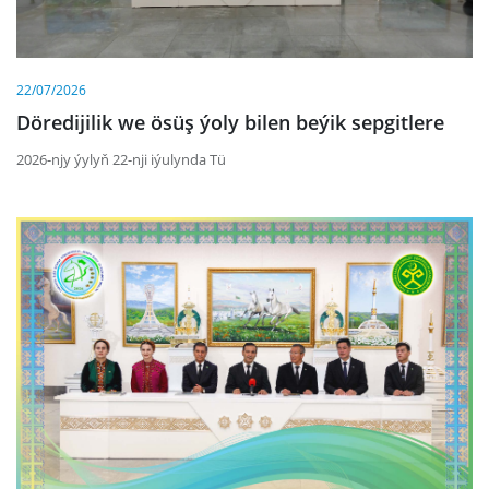
22/07/2026
Döredijilik we ösüş ýoly bilen beýik sepgitlere
2026-njy ýylyň 22-nji iýulynda Tü