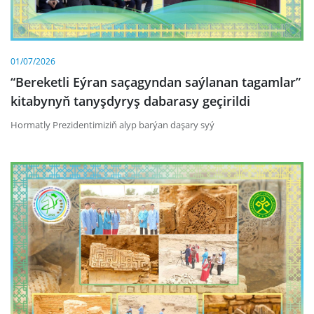
01/07/2026
“Bereketli Eýran saçagyndan saýlanan tagamlar”
kitabynyň tanyşdyryş dabarasy geçirildi
Hormatly Prezidentimiziň alyp barýan daşary syý