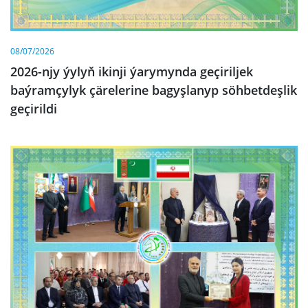
08/07/2026
2026-njy ýylyň ikinji ýarymynda geçiriljek
baýramçylyk çärelerine bagyşlanyp söhbetdeşlik
geçirildi