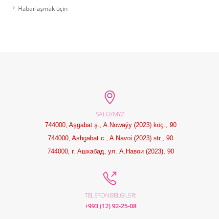
Habarlaşmak üçin
SALGYMYZ:
744000, Aşgabat ş., A.Nowaýy (2023) köç., 90
744000, Ashgabat c., A.Navoi (2023) str., 90
744000, г. Ашхабад, ул. А.Навои (2023), 90
TELEFON BELGILER:
+993 (12) 92-25-08