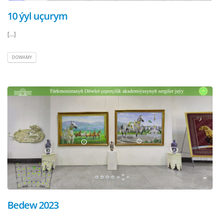
10 ýyl uçurym
[...]
DOWAMY
Bedew 2023