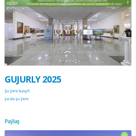
GUJURLY 2025
Şu ýere basyň
ýa-da şu ýere
Paýlaş