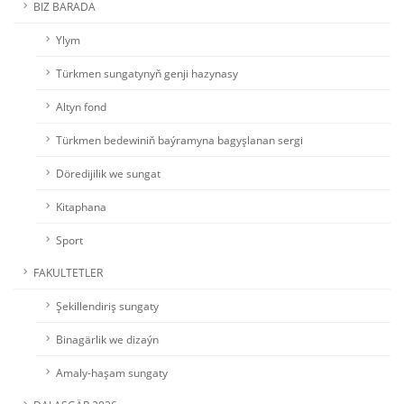
BIZ BARADA
Ylym
Türkmen sungatynyň genji hazynasy
Altyn fond
Türkmen bedewiniň baýramyna bagyşlanan sergi
Döredijilik we sungat
Kitaphana
Sport
FAKULTETLER
Şekillendiriş sungaty
Binagärlik we dizaýn
Amaly-haşam sungaty