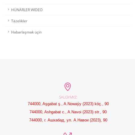
HÜNÄRLER WIDEO
Täzelikler
Habarlaşmak üçin
SALGYMYZ:
744000, Aşgabat ş., A.Nowaýy (2023) köç., 90
744000, Ashgabat c., A.Navoi (2023) str., 90
744000, г. Ашхабад, ул. А.Навои (2023), 90