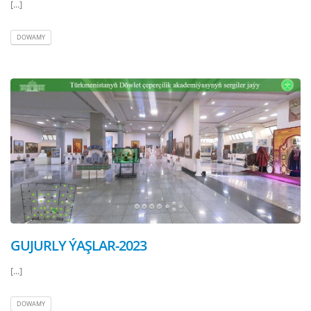
[...]
DOWAMY
GUJURLY ÝAŞLAR-2023
[...]
DOWAMY