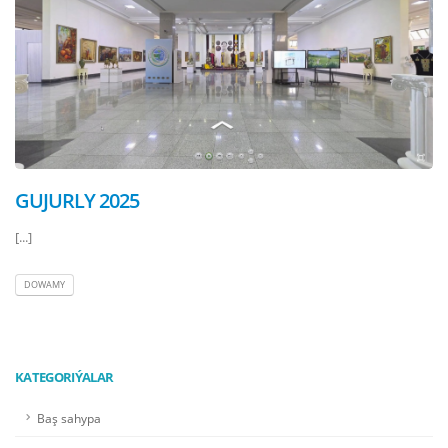
GUJURLY 2025
[...]
DOWAMY
KATEGORIÝALAR
Baş sahypa